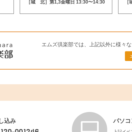
［城 北］第1,3金曜日 13:30〜14:30
［城
エムズ倶楽部では、上記以外に様々な
し込み
パソコ
120-001246
上記イベ