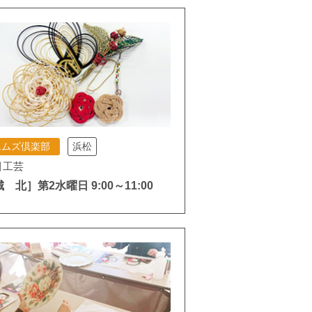
エムズ倶楽部
浜松
引工芸
 北］第2水曜日 9:00～11:00