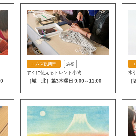
エムズ倶楽部
浜松
すぐに使えるトレンド小物
水
0
［城 北］第3木曜日 9:00～11:00
［城