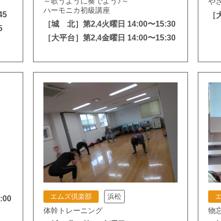
～歌うように奏でよう♪～
や
ハーモニカ初級講座
45
［大
［城 北］第2,4火曜日 14:00〜15:30
5
［大平台］第2,4金曜日 14:00〜15:30
エムズ倶楽部
浜松
:00
体幹トレーニング
物