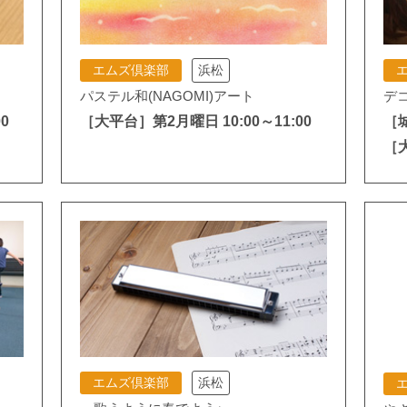
エムズ倶楽部
浜松
パステル和(NAGOMI)アート
デ
0
［大平台］第2月曜日 10:00～11:00
［城
［大
エムズ倶楽部
浜松