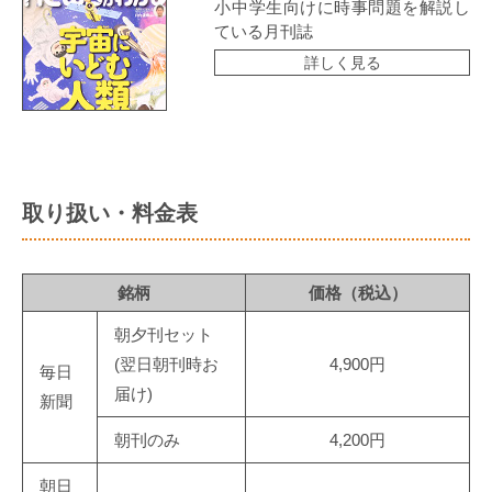
小中学生向けに時事問題を解説し
ている月刊誌
詳しく見る
取り扱い・料金表
銘柄
価格（税込）
朝夕刊セット
(翌日朝刊時お
4,900円
毎日
届け)
新聞
朝刊のみ
4,200円
朝日