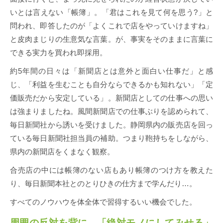
いとは言えない「帳簿」。「君はこれを見て何を思う?」と
問われ、即答したのが「よくこれで店をやっていけますね」
と皮肉まじりの生意気な言葉。が、事実をそのままに言葉に
できる実力を買われ即採用。
約5年間の日々は「新聞店とは意外と面白い仕事だ」と感
じ、「利益を生むことも自分ならできるかも知れない」「定
価販売だから安定している」。新聞店としての仕事への思い
は強まりましたね。風間新聞店での仕事ぶりを認められて、
毎日新聞社から誘いを受けました。静岡県内の販売店を回っ
ている毎日新聞社担当員の補助。つまり鞄持ちをしながら、
県内の新聞店をくまなく観察。
合売店の中には帳簿のない店もあり帳簿のつけ方を教えた
り、毎日新聞本社とのとりひきの仕方まで学んだり…。
すべてのノウハウを体全体で習得するいい機会でした。
周囲の反対を背に、「絶対モノにしてみせる」