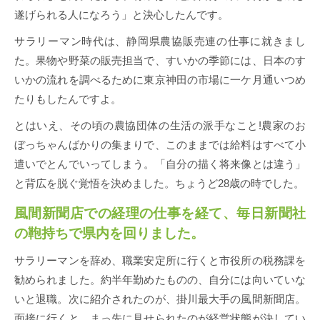
遂げられる人になろう」と決心したんです。
サラリーマン時代は、静岡県農協販売連の仕事に就きまし
た。果物や野菜の販売担当で、すいかの季節には、日本のす
いかの流れを調べるために東京神田の市場に一ケ月通いつめ
たりもしたんですよ。
とはいえ、その頃の農協団体の生活の派手なこと!農家のお
ぼっちゃんばかりの集まりで、このままでは給料はすべて小
遣いでとんでいってしまう。「自分の描く将来像とは違う」
と背広を脱ぐ覚悟を決めました。ちょうど28歳の時でした。
風間新聞店での経理の仕事を経て、毎日新聞社
の鞄持ちで県内を回りました。
サラリーマンを辞め、職業安定所に行くと市役所の税務課を
勧められました。約半年勤めたものの、自分には向いていな
いと退職。次に紹介されたのが、掛川最大手の風間新聞店。
面接に行くと、まっ先に見せられたのが経営状態が決してい