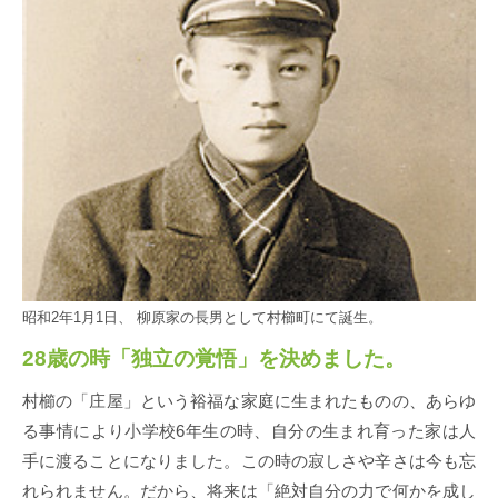
昭和2年1月1日、 柳原家の長男として村櫛町にて誕生。
28歳の時「独立の覚悟」を決めました。
村櫛の「庄屋」という裕福な家庭に生まれたものの、あらゆ
る事情により小学校6年生の時、自分の生まれ育った家は人
手に渡ることになりました。この時の寂しさや辛さは今も忘
れられません。だから、将来は「絶対自分の力で何かを成し