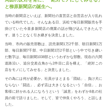
と柳原新聞店の誕生へ。
当時の新聞店といえば、新聞社の直営店と自営店が入り乱れ
ている時代でした。そんなある日、浜松で毎日新聞販売を手
掛けていた今喜多新聞店の廃業の話が飛び込んできたんで
す。迷うことなく引き継ぎを決意しました。
当時、市内の販売部数は、読売新聞1万2千部、朝日新聞1万
部、毎日新聞7千部、中日新聞3万2千部という中で引き継い
だ数字は、毎日新聞1038部というわずかな部数。現在の六間
道路沿い、追分交差点角から2件目に店を構え、「絶対この
店をモノにしてみせる」と決意しました。
その為には何が必要か。社員がまとまる「団結」、負け犬に
ならない「闘志」、必ず店は大きくなるという「自信」、お
客様に好かれる人になろうという「誠意」をわずか8名の社
員の前で語りました。そして、皆で仲良くやろう、と話しま
した。