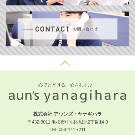
め。
３.弊社担当者がお客様との継続的な連絡を行うため。
４.延長再読の案内のため。
５.弊社取り扱いの各種新聞・出版物・商品及び弊社の
サービスの案内のため。
６.弊社主催・共催・後援の各種イベントの案内のた
め。
７.お客様が不要になった廃棄新聞回収業務履行のた
め。
８.採用活動で使用するため。
心でとどける。心をむすぶ。
【2】個人情報の取扱いの委託について
弊社では、業務を円滑に進める等の理由から、お客様
株式会社 アウンズ・ヤナギハラ
の個人情報を、限定された特定の業務の範囲に限り、
〒432-8011 浜松市中央区城北2丁目14-3
協力会社に委託することがあります。但し、委託先に
TEL
053-474-7211
開示する個人情報は、当該業務の遂行上必要となる最